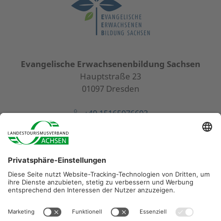
Evangelische Erwachsenenbildung Sachsen
Hauptstraße 23
01097 Dresden
+49 15165076693
wanderundpilgerakademie@eeb-sachsen.de
Diese Maßnahme wird mitfinanziert durch Steuermittel