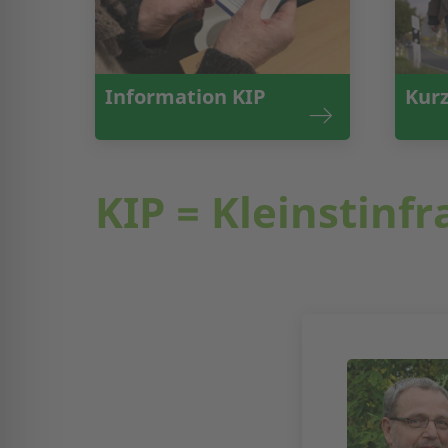
Information KIP
Kurz
KIP = Kleinstinf