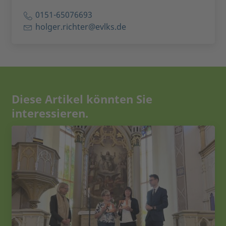
0151-65076693
holger.richter@evlks.de
Diese Artikel könnten Sie
interessieren.