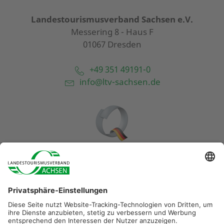
Landestourismusverband Sachsen e.V.
Messering 8 - Haus F
01067 Dresden
+49 351 49191-0
info@ltv-sachsen.de