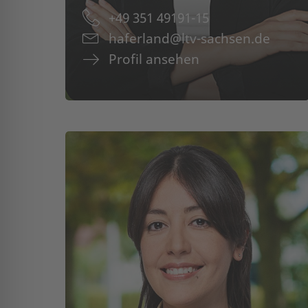
+49 351 49191-15
haferland@ltv-sachsen.de
Profil ansehen