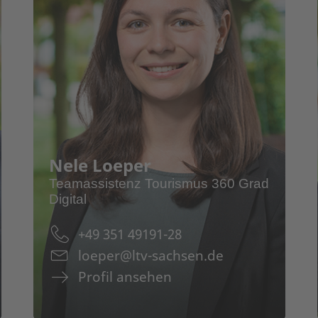
Profil
Torsten Meier
Nele Loeper
Pr
Teamassistenz Tourismus 360 Grad
Unternehmensbegleitung
Digital
Ne
Öffentlichkeitsarbeit
+49 351 49191-28
Digitales Wissen
loeper@ltv-sachsen.de
Profil ansehen