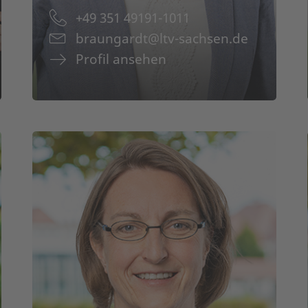
+49 351 49191-1011
Tourismushelden Sachsen
braungardt@ltv-sachsen.de
Profil ansehen
Profil
Ana Tovar Liberato
Pr
Qualität & Nachhaltigkeit