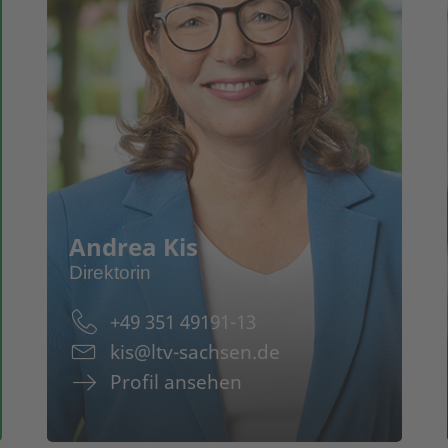
Pr
An
Andrea Kis
Direktorin
+49 351 49191-13
kis@ltv-sachsen.de
Profil ansehen