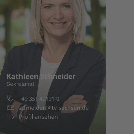
Profil
Kathlee
Kathleen Schneider
ofil
Sekr
Sekretariat
le Loeper
Mitg
+49 351 49191-0
Teamassistenz
Korr
schneider@ltv-sachsen.de
Veranstaltungsmanagement
Term
Profil ansehen
Offentlichkeitsarbeit
Verw