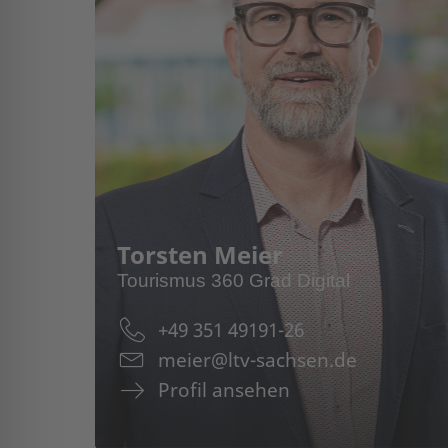
Torsten Meier
Tourismus 360 Grad Digital
+49 351 49191-26
meier@ltv-sachsen.de
Profil ansehen