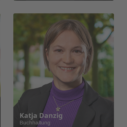
Katja Danzig
Profil
Pr
Buchhaltung
Konstanze Hellbach
Ka