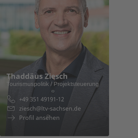
ofil
drea Kis
Facharbeit / Grundsatzfragen
Destinationsentwicklung
Thaddäus Ziesch
Finanzierung im Tourismus
Tourismuspolitik / Projektsteuerung
Profil
Verbands- und Gremienarbeit
Thaddäu
+49 351 49191-12
Tourismuspolitik
ziesch@ltv-sachsen.de
Proj
Profil ansehen
Tour