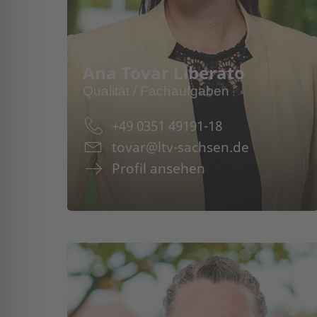
Ana Tovar Liberato
Qualität / Fachaufgaben
+49 0351 49191-18
tovar@ltv-sachsen.de
Profil ansehen