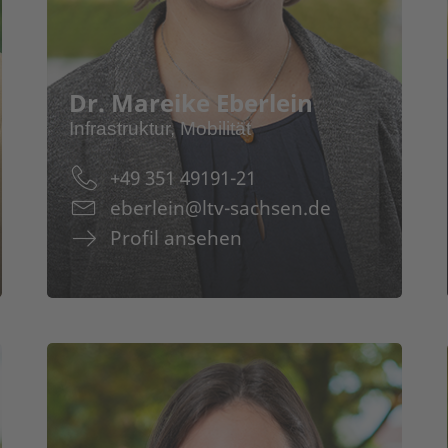
Dr
Ansprechpartnerin
ServiceQualität Deutschland
Gästezufriedenheit und
Dr. Mareike Eberlein
Wettbewerb Gästeliebling
Infrastruktur, Mobilität
Unterstützung laufender
Projekte u.a. Tourismustalente
+49 351 49191-21
für Sachsen, ZukunftSchmiede
eberlein@ltv-sachsen.de
Profil ansehen