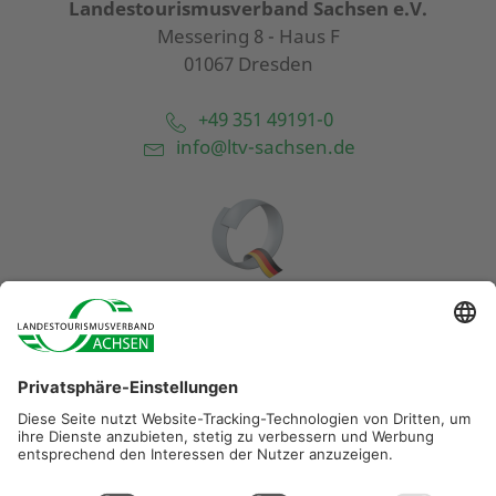
Landestourismusverband Sachsen e.V.
Messering 8 - Haus F
01067 Dresden
+49 351 49191-0
info@ltv-sachsen.de