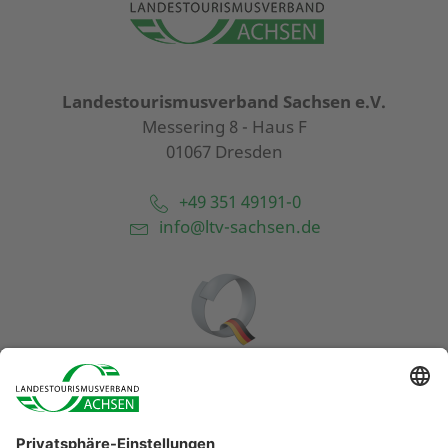
Landestourismusverband Sachsen e.V.
Messering 8 - Haus F
01067 Dresden
+49 351 49191-0
info@ltv-sachsen.de