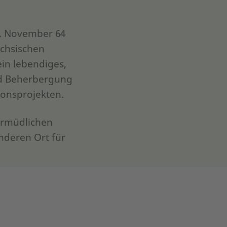
0. November 64
ächsischen
ein lebendiges,
und Beherbergung
ionsprojekten.
ermüdlichen
nderen Ort für