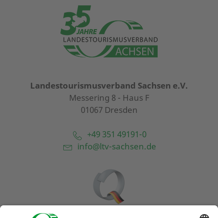
Landestourismusverband Sachsen e.V.
Messering 8 - Haus F
01067 Dresden
+49 351 49191-0
info@ltv-sachsen.de