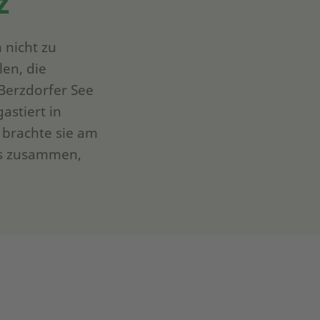
z
 nicht zu
en, die
 Berzdorfer See
astiert in
 brachte sie am
us zusammen,