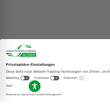
Landestourismus
e.V.
Messering 8 - Haus
01067 Dresden
+49 351 49191-
info@ltv-sachs