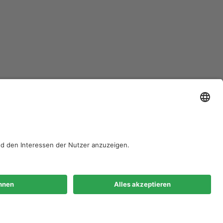
Diese Maßnahme wird
mitfinanziert durch
Steuermittel auf der
Grundlage des vom
Sächsischen Landtag
beschlossenen
Haushaltes.