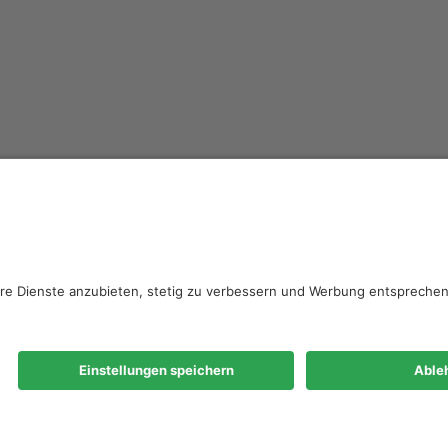
verband Sachsen
 F
0
en.de