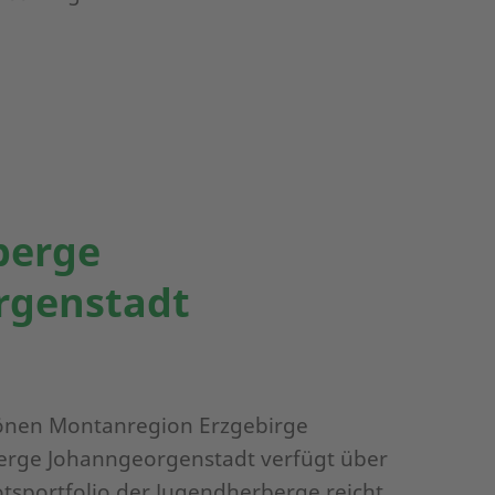
berge
rgenstadt
önen Montanregion Erzgebirge
rge Johanngeorgenstadt verfügt über
tsportfolio der Jugendherberge reicht