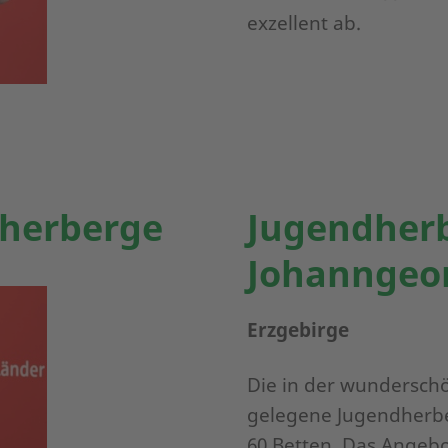
exzellent ab.
dherberge
Jugendher
Johanngeo
Erzgebirge
Die in der wundersch
gelegene Jugendherbe
60 Betten. Das Angebo