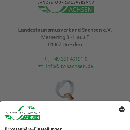
Landestourismusverband Sachsen e.V.
Messering 8 - Haus F
01067 Dresden
+49 351 49191-0
info@ltv-sachsen.de