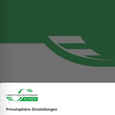
Landestourismus
e.V.
Messering 8 - Haus
01067 Dresden