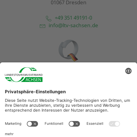
01067 Dresden
+49 351 49191-0
info@ltv-sachsen.de
Diese Maßnahme wird mitfinanziert durch Steuermittel auf
der Grundlage des vom Sächsischen Landtag