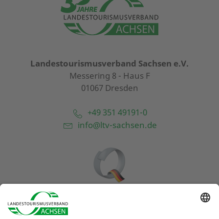
Landestourismusverband Sachsen e.V.
Messering 8 - Haus F
01067 Dresden
+49 351 49191-0
info@ltv-sachsen.de